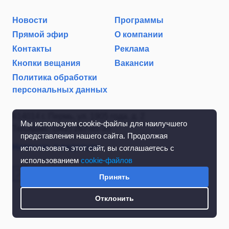
Новости
Программы
Прямой эфир
О компании
Контакты
Реклама
Кнопки вещания
Вакансии
Политика обработки
персональных данных
614014 г. Пермь, ул. 1905 года, д. 2
Мы используем cookie-файлы для наилучшего
Тел./факс: (342) 267-85-35
представления нашего сайта. Продолжая
Написать в редакцию
использовать этот сайт, вы соглашаетесь с
использованием
cookie-файлов
Принять
Отклонить