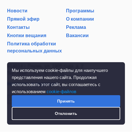
Новости
Программы
Прямой эфир
О компании
Контакты
Реклама
Кнопки вещания
Вакансии
Политика обработки
персональных данных
614014 г. Пермь, ул. 1905 года, д. 2
Мы используем cookie-файлы для наилучшего
Тел./факс: (342) 267-85-35
представления нашего сайта. Продолжая
Написать в редакцию
использовать этот сайт, вы соглашаетесь с
использованием
cookie-файлов
Принять
Отклонить