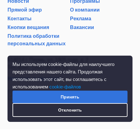
Новости
Программы
Прямой эфир
О компании
Контакты
Реклама
Кнопки вещания
Вакансии
Политика обработки
персональных данных
614014 г. Пермь, ул. 1905 года, д. 2
Мы используем cookie-файлы для наилучшего
Тел./факс: (342) 267-85-35
представления нашего сайта. Продолжая
Написать в редакцию
использовать этот сайт, вы соглашаетесь с
использованием
cookie-файлов
Принять
Отклонить