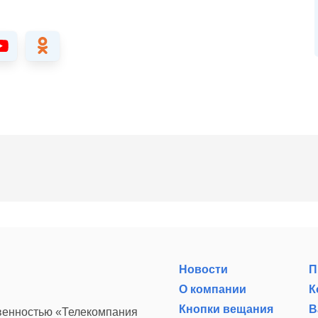
Новости
П
О компании
К
Кнопки вещания
В
твенностью «Телекомпания