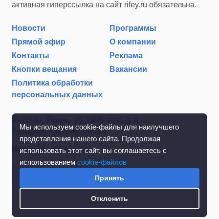
активная гиперссылка на сайт rifey.ru обязательна.
Новости
Программы
Прямой эфир
О компании
Контакты
Реклама
Кнопки вещания
Вакансии
Политика обработки
персональных данных
614014 г. Пермь, ул. 1905 года, д. 2
Мы используем cookie-файлы для наилучшего
Тел./факс: (342) 267-85-35
представления нашего сайта. Продолжая
Написать в редакцию
использовать этот сайт, вы соглашаетесь с
использованием
cookie-файлов
Принять
Отклонить