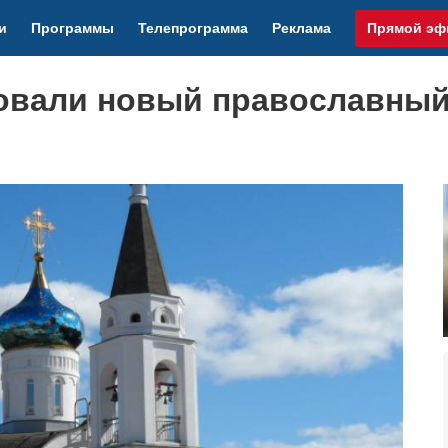
и
Программы
Телепрограмма
Реклама
Прямой эф
новали новый православны