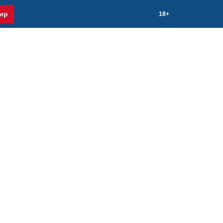
ир
18+