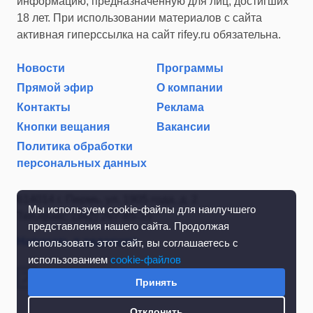
информацию, предназначенную для лиц, достигших
18 лет. При использовании материалов с сайта
активная гиперссылка на сайт rifey.ru обязательна.
Новости
Программы
Прямой эфир
О компании
Контакты
Реклама
Кнопки вещания
Вакансии
Политика обработки
персональных данных
614014 г. Пермь, ул. 1905 года, д. 2
Мы используем cookie-файлы для наилучшего
Тел./факс: (342) 267-85-35
представления нашего сайта. Продолжая
Написать в редакцию
использовать этот сайт, вы соглашаетесь с
использованием
cookie-файлов
Принять
Отклонить