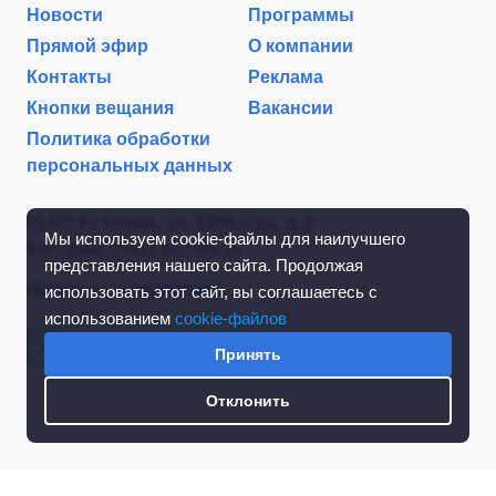
Новости
Программы
Прямой эфир
О компании
Контакты
Реклама
Кнопки вещания
Вакансии
Политика обработки
персональных данных
614014 г. Пермь, ул. 1905 года, д. 2
Мы используем cookie-файлы для наилучшего
Тел./факс: (342) 267-85-35
представления нашего сайта. Продолжая
Написать в редакцию
использовать этот сайт, вы соглашаетесь с
использованием
cookie-файлов
Принять
Отклонить