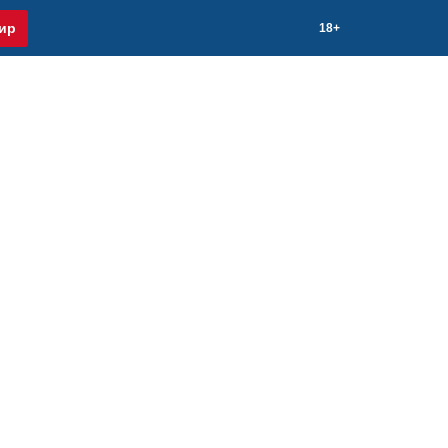
ир
18+