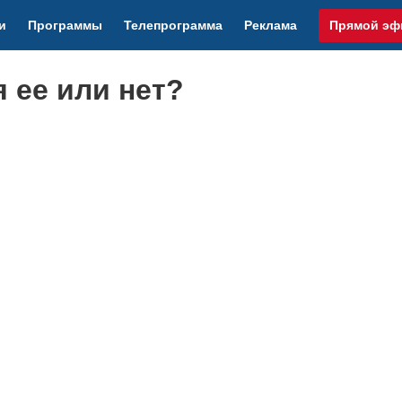
и
Программы
Телепрограмма
Реклама
Прямой эф
я ее или нет?