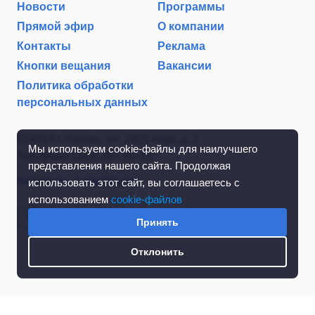
Новости
Программы
Прямой эфир
О компании
Контакты
Реклама
Кнопки вещания
Вакансии
Политика обработки
персональных данных
614014 г. Пермь, ул. 1905 года, д. 2
Мы используем cookie-файлы для наилучшего
Тел./факс: (342) 267-85-35
представления нашего сайта. Продолжая
Написать в редакцию
использовать этот сайт, вы соглашаетесь с
использованием
cookie-файлов
Принять
Отклонить