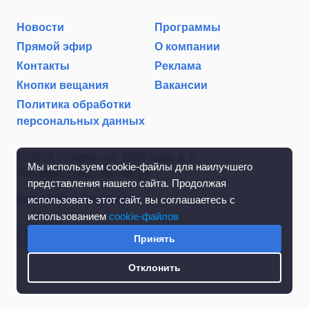
Новости
Программы
Прямой эфир
О компании
Контакты
Реклама
Кнопки вещания
Вакансии
Политика обработки
персональных данных
614014 г. Пермь, ул. 1905 года, д. 2
Мы используем cookie-файлы для наилучшего
Тел./факс: (342) 267-85-35
представления нашего сайта. Продолжая
Написать в редакцию
использовать этот сайт, вы соглашаетесь с
использованием
cookie-файлов
Принять
Отклонить