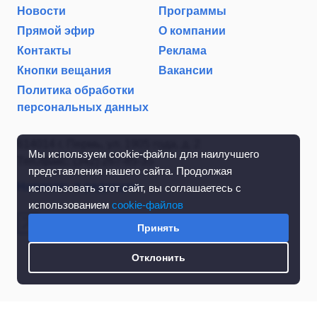
Новости
Программы
Прямой эфир
О компании
Контакты
Реклама
Кнопки вещания
Вакансии
Политика обработки
персональных данных
614014 г. Пермь, ул. 1905 года, д. 2
Мы используем cookie-файлы для наилучшего
Тел./факс: (342) 267-85-35
представления нашего сайта. Продолжая
Написать в редакцию
использовать этот сайт, вы соглашаетесь с
использованием
cookie-файлов
Принять
Отклонить