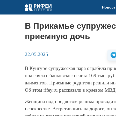
Новост
В Прикамье супружес
приемную дочь
22.05.2025
В Кунгуре супружеская пара ограбила при
она сняла с банковского счета 169 тыс. руб
алиментов. Приемные родители решили инс
Об этом rifey.ru рассказали в краевом МВД
Женщина под предлогом решила проводить
перекрестке. Встретившись на дороге, он 
забрал из кармана последней деньги и скр