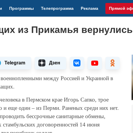
и
Программы
Телепрограмма
Реклама
Прямой эф
их из Прикамья вернулись
Telegram
Дзен
а военнопленными между Россией и Украиной в
жащих.
человека в Пермском крае Игорь Сапко, трое
о и еще один – из Перми. Раненых среди них нет.
 проводить бессрочные санитарные обмены,
х стамбульских договоренностей 14 июня
 тел погибших солдат.