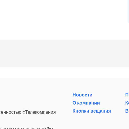
Новости
П
О компании
К
Кнопки вещания
В
твенностью «Телекомпания