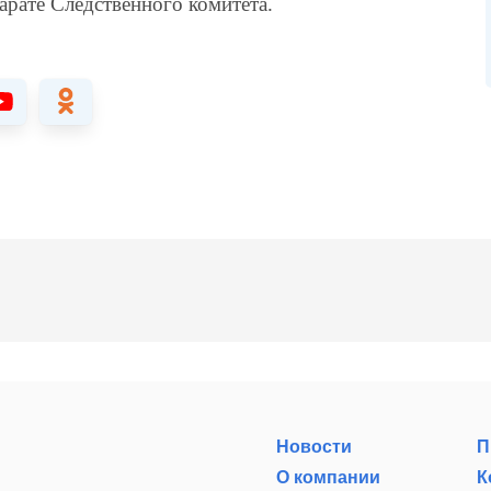
арате Следственного комитета.
Новости
П
О компании
К