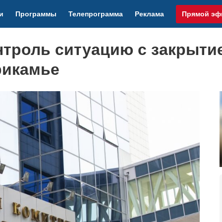
и
Программы
Телепрограмма
Реклама
Прямой эф
онтроль ситуацию с закрыти
рикамье