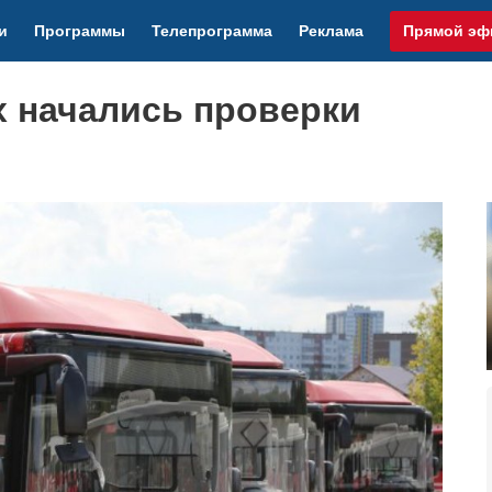
и
Программы
Телепрограмма
Реклама
Прямой эф
х начались проверки