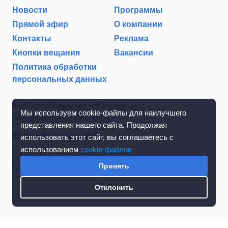
Новости
Программы
Прямой эфир
О компании
Контакты
Реклама
Кнопки вещания
Вакансии
Политика обработки
персональных данных
614014 г. Пермь, ул. 1905 года, д. 2
Мы используем cookie-файлы для наилучшего
Тел./факс: (342) 267-85-35
представления нашего сайта. Продолжая
Написать в редакцию
использовать этот сайт, вы соглашаетесь с
использованием
cookie-файлов
Принять
Отклонить