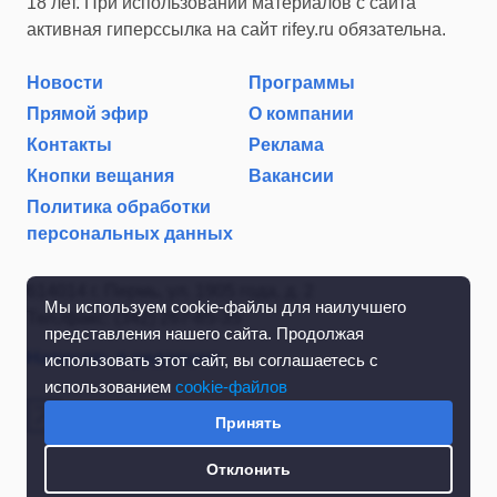
18 лет. При использовании материалов с сайта
активная гиперссылка на сайт rifey.ru обязательна.
Новости
Программы
Прямой эфир
О компании
Контакты
Реклама
Кнопки вещания
Вакансии
Политика обработки
персональных данных
614014 г. Пермь, ул. 1905 года, д. 2
Мы используем cookie-файлы для наилучшего
Тел./факс: (342) 267-85-35
представления нашего сайта. Продолжая
Написать в редакцию
использовать этот сайт, вы соглашаетесь с
использованием
cookie-файлов
Принять
Отклонить