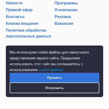
Новости
Программы
Прямой эфир
О компании
Контакты
Реклама
Кнопки вещания
Вакансии
Политика обработки
персональных данных
614014 г. Пермь, ул. 1905 года, д. 2
Мы используем cookie-файлы для наилучшего
Тел./факс: (342) 267-85-35
представления нашего сайта. Продолжая
Написать в редакцию
использовать этот сайт, вы соглашаетесь с
использованием
cookie-файлов
Принять
Отклонить