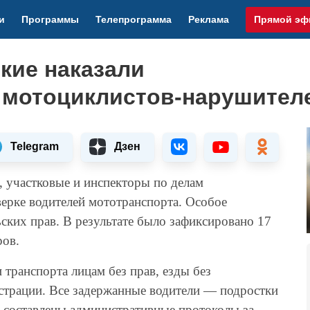
и
Программы
Телепрограмма
Реклама
Прямой эф
кие наказали
 мотоциклистов-нарушител
Telegram
Дзен
 участковые и инспекторы по делам
ерке водителей мототранспорта. Особое
ских прав. В результате было зафиксировано 17
ров.
 транспорта лицам без прав, езды без
страции. Все задержанные водители — подростки
й составлены административные протоколы за