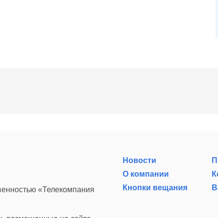
Новости
П
О компании
К
Кнопки вещания
В
твенностью «Телекомпания