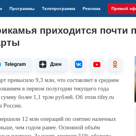
и
Программы
Телепрограмма
Реклама
Прямой эф
рикамья приходится почти 
арты
Telegram
Дзен
рт превысило 9,3 млн, что составляет в среднем
зованием в первом полугодии текущего года
умму более 1,1 трлн рублей. Об этом rifey.ru
а России.
овершили 12 млн операций по снятию наличных
еньше, чем годом ранее. Основной объём
чные платежи. За шесть месяцев 51% оборота