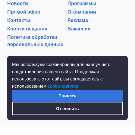
Новости
Программы
Прямой эфир
О компании
Контакты
Реклама
Кнопки вещания
Вакансии
Политика обработки
персональных данных
614014 г. Пермь, ул. 1905 года, д. 2
Мы используем cookie-файлы для наилучшего
Тел./факс: (342) 267-85-35
представления нашего сайта. Продолжая
Написать в редакцию
использовать этот сайт, вы соглашаетесь с
использованием
cookie-файлов
Принять
Отклонить