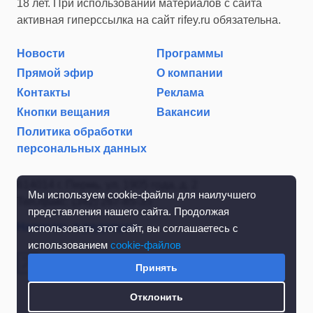
18 лет. При использовании материалов с сайта
активная гиперссылка на сайт rifey.ru обязательна.
Новости
Программы
Прямой эфир
О компании
Контакты
Реклама
Кнопки вещания
Вакансии
Политика обработки
персональных данных
614014 г. Пермь, ул. 1905 года, д. 2
Мы используем cookie-файлы для наилучшего
Тел./факс: (342) 267-85-35
представления нашего сайта. Продолжая
Написать в редакцию
использовать этот сайт, вы соглашаетесь с
использованием
cookie-файлов
Принять
Отклонить