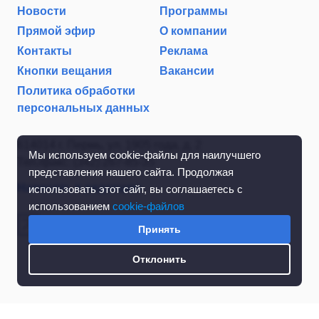
Новости
Программы
Прямой эфир
О компании
Контакты
Реклама
Кнопки вещания
Вакансии
Политика обработки
персональных данных
614014 г. Пермь, ул. 1905 года, д. 2
Мы используем cookie-файлы для наилучшего
Тел./факс: (342) 267-85-35
представления нашего сайта. Продолжая
Написать в редакцию
использовать этот сайт, вы соглашаетесь с
использованием
cookie-файлов
Принять
Отклонить