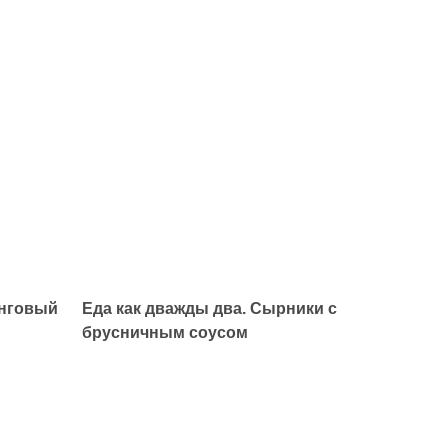
енговый
Еда как дважды два. Сырники с
брусничным соусом