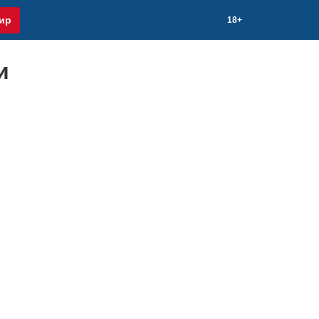
ир
18+
и