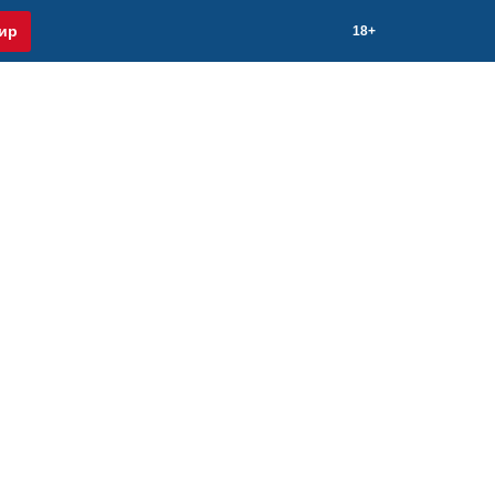
ир
18+