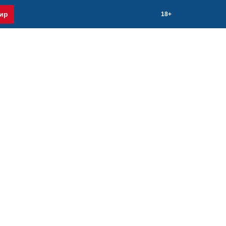
ир
18+