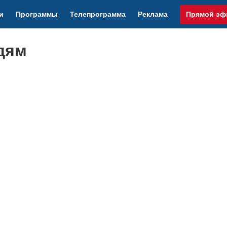
и
Программы
Телепрограмма
Реклама
Прямой эф
дям