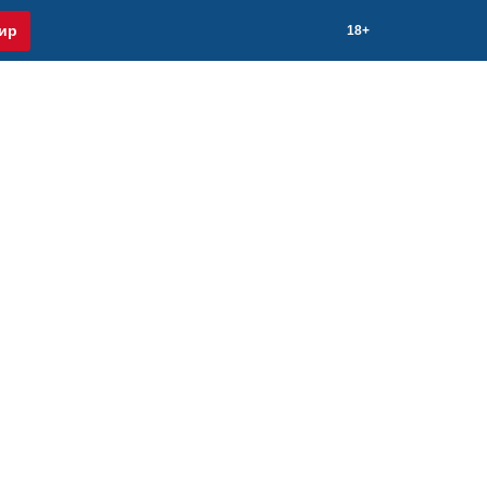
ир
18+