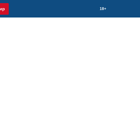
ир
18+