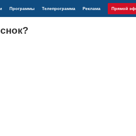
и
Программы
Телепрограмма
Реклама
Прямой эф
еснок?