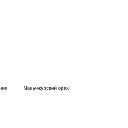
ния
Маньчжурский орех