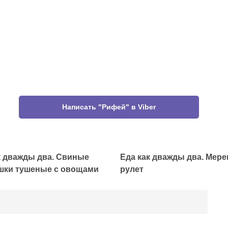
Написать "Рифей" в Viber
к дважды два. Свиные
Еда как дважды два. Мер
шки тушеные с овощами
рулет