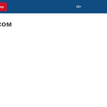
ир
18+
сом