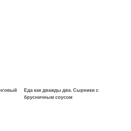
енговый
Еда как дважды два. Сырники с
брусничным соусом