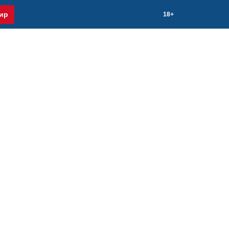
ир
18+