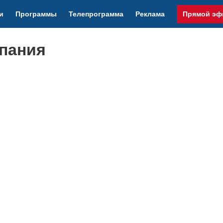
и
Программы
Телепрограмма
Реклама
Прямой эф
упания