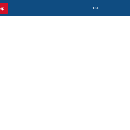
ир
18+