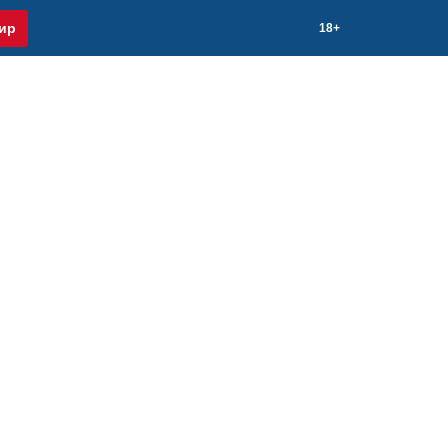
ир
18+