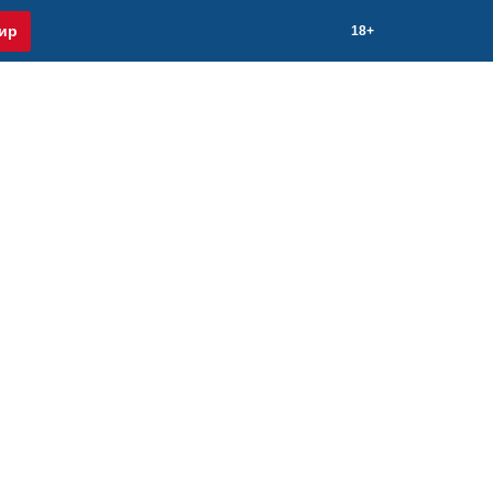
ир
18+