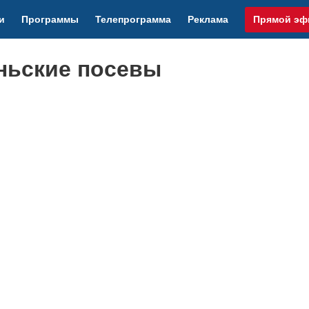
и
Программы
Телепрограмма
Реклама
Прямой эф
ньские посевы