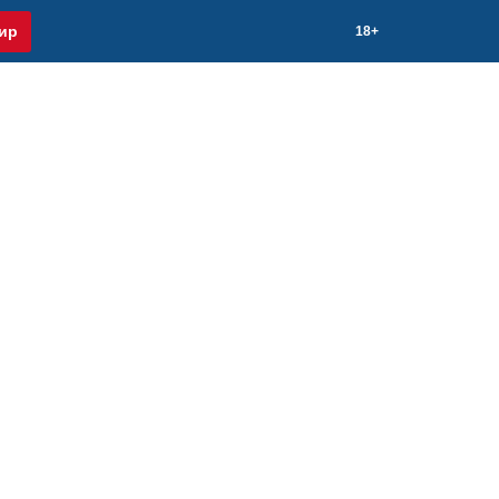
ир
18+