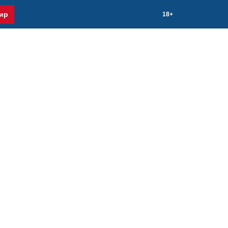
ир
18+