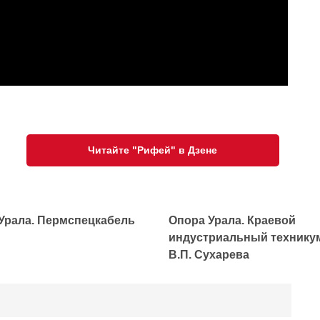
Читайте "Рифей" в Дзене
Урала. Пермспецкабель
Опора Урала. Краевой
индустриальный техникум
В.П. Сухарева